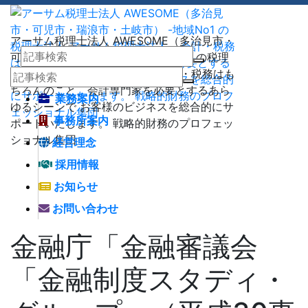
アーサム税理士法人 AWESOME（多治見市・
可児市・瑞浪市・土岐市） -地域No1 の税理
士法人 アーサム税理士法人 – 会計・税務はも
ちろんのこと、会計専門家を必要とするあら
業務案内
ゆるシーンで お客様のビジネスを総合的にサ
事務所案内
ポートいたします。 戦略的財務のプロフェッ
ショナル集団
経営理念
採用情報
お知らせ
お問い合わせ
金融庁「金融審議会
「金融制度スタディ・