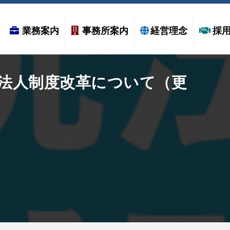
業務案内
事務所案内
経営理念
採
法人制度改革について（更
–