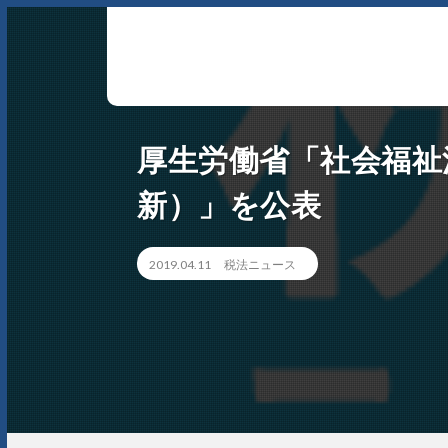
アーサム税理士法人 AWESOME（多治見市・可児市・瑞浪
厚生労働省「社会福祉
市・土岐市） -地域No1 の税理士法人 アーサム税理士法人 
会計・税務はもちろんのこと、会計専門家を必要とするあ
新）」を公表
らゆるシーンで お客様のビジネスを総合的にサポートいた
します。 戦略的財務のプロフェッショナル集団
2019.04.11
税法ニュース