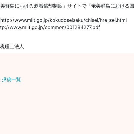
奄美群島における割増償却制度」サイトで「奄美群島における
t.go.jp/kokudoseisaku/chisei/hra_zei.html
lit.go.jp/common/001284277.pdf
ム税理士法人
投稿一覧