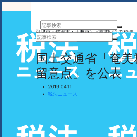
アーサム税理士法人 AWESOME（多治見市・
可児市・瑞浪市・土岐市） -地域No1 の税理
士法人 アーサム税理士法人 – 会計・税務はも
業務案内
事務所案内
ちろんのこと、会計専門家を必要とするあら
ゆるシーンで お客様のビジネスを総合的にサ
国土交通省「奄美
ポートいたします。 戦略的財務のプロフェッ
ショナル集団
留意点」を公表
2019.04.11
税法ニュース