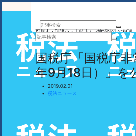
アーサム税理士法人 AWESOME（多治見市・
可児市・瑞浪市・土岐市） -地域No1 の税理
士法人 アーサム税理士法人 – 会計・税務はも
業務案内
事務所案内
ちろんのこと、会計専門家を必要とするあら
ゆるシーンで お客様のビジネスを総合的にサ
国税庁「国税庁非
ポートいたします。 戦略的財務のプロフェッ
ショナル集団
年9月18日）」
2019.02.01
税法ニュース