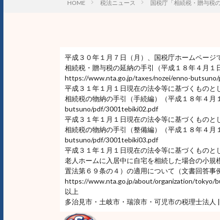
HOME
税法ニュース
国税庁「相続税・贈与税
平成３０年１月７日（月）、国税庁ホームページ
相続税・贈与税の延納の手引（平成１８年４月１日
https://www.nta.go.jp/taxes/nozei/enno-butsuno/
平成３１年１月１日現在の法令等に基づくものと
相続税の物納の手引（手続編）（平成１８年４月１日以後 相続開始分
butsuno/pdf/3001tebiki02.pdf
平成３１年１月１日現在の法令等に基づくものと
相続税の物納の手引（整備編）（平成１８年４月１日以後 相続開始分
butsuno/pdf/3001tebiki03.pdf
平成３１年１月１日現在の法令等に基づくものと
老人ホームに入居中に自宅を相続した場合の小規
置法第６９条の４）の適用について（文書回答事
https://www.nta.go.jp/about/organization/tokyo
以上
多治見市・土岐市・瑞浪市・可児市の税理士法人 |