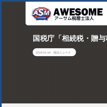
アーサム税理士法人 AWESOME（多治見市・可児市・瑞浪
国税庁「相続税・贈与
市・土岐市） -地域No1 の税理士法人 アーサム税理士法人 
会計・税務はもちろんのこと、会計専門家を必要とするあ
らゆるシーンで お客様のビジネスを総合的にサポートいた
2019.01.14
税法ニュース
します。 戦略的財務のプロフェッショナル集団