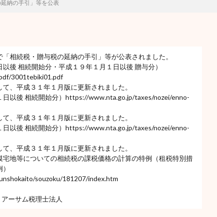
の延納の手引」等を公表
で「相続税・贈与税の延納の手引」等が公表されました。
以後 相続開始分・平成１９年１月１日以後 贈与分）
pdf/3001tebiki01.pdf
して、平成３１年１月版に更新されました。
）https://www.nta.go.jp/taxes/nozei/enno-
して、平成３１年１月版に更新されました。
）https://www.nta.go.jp/taxes/nozei/enno-
して、平成３１年１月版に更新されました。
模宅地等についての相続税の課税価格の計算の特例（租税特別措
例）
/bunshokaito/souzoku/181207/index.htm
 アーサム税理士法人