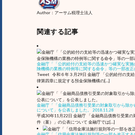
Author：アーサム税理士法人
関連する記事
金融庁「「公的給付の支給等の迅速かつ確実な実施
険機構の業務の特例等に関する命令」等の一部改正
Tweet 令和６年３月29日 金融庁 「公的給付
律第四章に規定する預金保険機構の[…]
金融庁「「金融商品債務引受業の対象取引から除か
について」を公表しました。
2018.11.28
平成30年11月22日 金融庁 「金融商品債務引受
件（案）」の公表について 金融庁では[…]
金融庁「「信用金庫法施行規則等の一部を改正する