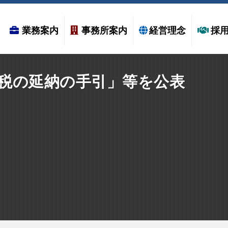
業務案内
事務所案内
経営理念
採
税の延納の手引」等を公表
–