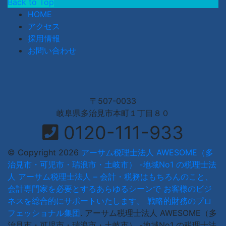
Back to Top
HOME
アクセス
採用情報
お問い合わせ
〒507-0033
岐阜県多治見市本町１丁目８０
0120-111-933
© Copyright 2026
アーサム税理士法人 AWESOME（多
治見市・可児市・瑞浪市・土岐市） -地域No1 の税理士法
人 アーサム税理士法人 – 会計・税務はもちろんのこと、
会計専門家を必要とするあらゆるシーンで お客様のビジ
ネスを総合的にサポートいたします。 戦略的財務のプロ
フェッショナル集団
.
アーサム税理士法人 AWESOME（多
治見市・可児市・瑞浪市・土岐市） -地域No1 の税理士法