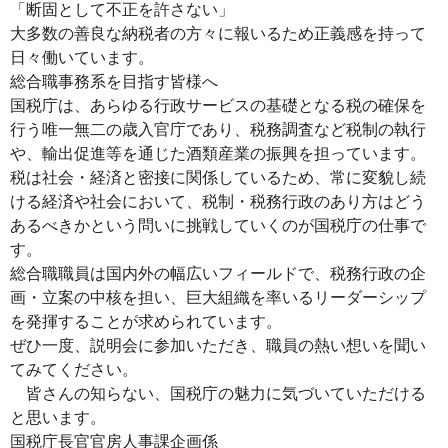
「断固として不正を許さない」
大多数の善良な納税者の方々に報いるため正義感を持って
日々働いています。
総合職事務系を目指す皆様へ
国税庁は、あらゆる行政サービスの基礎となる税の確保を
行う唯一無二の歳入官庁であり、税務調査など税制の執行
や、輸出促進等を通じた酒類産業の振興を担っています。
税は社会・経済と密接に関係しているため、常に変貌し続
ける経済や社会において、税制・税務行政のあり方はどう
あるべきかという問いに挑戦していくのが国税庁の仕事で
す。
総合職職員は国内外の幅広いフィールドで、税務行政の企
画・立案の中核を担い、巨大組織を率いるリーダーシップ
を発揮することが求められています。
ぜひ一度、説明会に参加いただき、職員の熱い想いを聞い
てみてください。
皆さんの知らない、国税庁の魅力に気づいていただける
と思います。
国税庁長官官房人事課企画係