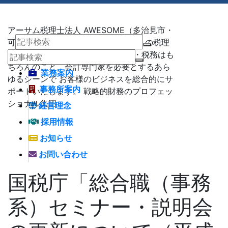
アーサム税理士法人 AWESOME（多治見市・
可児市・瑞浪市・土岐市） -地域No1 の税理
士法人 アーサム税理士法人 – 会計・税務はも
ちろんのこと、会計専門家を必要とするあら
業務案内
ゆるシーンで お客様のビジネスを総合的にサ
事務所案内
ポートいたします。 戦略的財務のプロフェッ
ショナル集団
経営理念
採用情報
お知らせ
お問い合わせ
国税庁「総合職（事務
系）セミナー・説明会