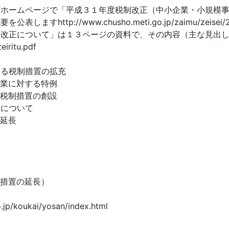
庁ホームページで「平成３１年度税制改正（中小企業・小規模
/www.chusho.meti.go.jp/zaimu/zeisei/2018/1
制改正について」は１３ページの資料で、その内容（主な見出
eiritu.pdf
する税制措置の拡充
企業に対する特例
る税制措置の創設
性について
の延長
せ措置の延長）
koukai/yosan/index.html