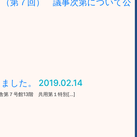
」（第７回） 議事次第について公
しました。
2019.02.14
舎第７号館13階 共用第１特別[…]