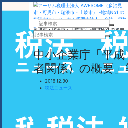
アーサム税理士法人 AWESOME（多治見市・
可児市・瑞浪市・土岐市） -地域No1 の税理
士法人 アーサム税理士法人 – 会計・税務はも
業務案内
事務所案内
ちろんのこと、会計専門家を必要とするあら
ゆるシーンで お客様のビジネスを総合的にサ
中小企業庁「平成
ポートいたします。 戦略的財務のプロフェッ
ショナル集団
者関係）の概要」
2018.12.30
税法ニュース