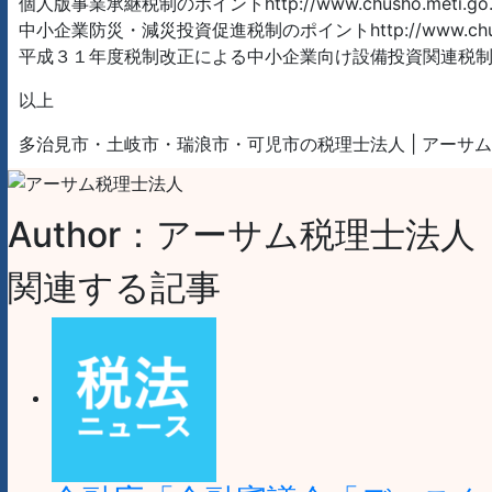
個人版事業承継税制のポイントhttp://www.chusho.meti.go.jp/ko
中小企業防災・減災投資促進税制のポイントhttp://www.chusho.meti.
平成３１年度税制改正による中小企業向け設備投資関連税制http://www.chu
以上
多治見市・土岐市・瑞浪市・可児市の税理士法人 | アーサ
Author：アーサム税理士法人
関連する記事