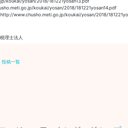
ukai/yosan/2018/181221yosan13.pdf
go.jp/koukai/yosan/2018/181221yosan14.pdf
sho.meti.go.jp/koukai/yosan/2018/181221yosa
ム税理士法人
投稿一覧