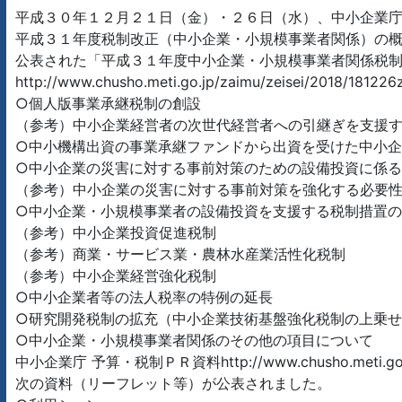
平成３０年１２月２１日（金）・２６日（水）、中小企業
平成３１年度税制改正（中小企業・小規模事業者関係）の概要を公表しますhttp:/
公表された「平成３１年度中小企業・小規模事業者関係税
http://www.chusho.meti.go.jp/zaimu/zeisei/2018/181226z
○個人版事業承継税制の創設
（参考）中小企業経営者の次世代経営者への引継ぎを支援
○中小機構出資の事業承継ファンドから出資を受けた中小
○中小企業の災害に対する事前対策のための設備投資に係
（参考）中小企業の災害に対する事前対策を強化する必要
○中小企業・小規模事業者の設備投資を支援する税制措置
（参考）中小企業投資促進税制
（参考）商業・サービス業・農林水産業活性化税制
（参考）中小企業経営強化税制
○中小企業者等の法人税率の特例の延長
○研究開発税制の拡充（中小企業技術基盤強化税制の上乗
○中小企業・小規模事業者関係のその他の項目について
中小企業庁 予算・税制ＰＲ資料http://www.chusho.meti.go.jp/
次の資料（リーフレット等）が公表されました。