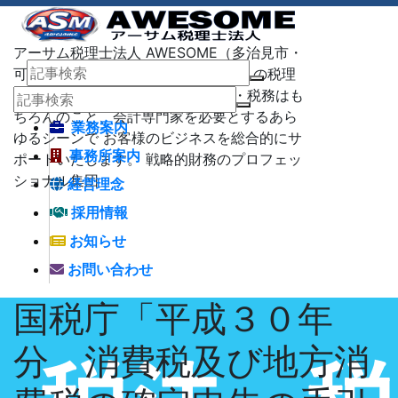
アーサム税理士法人 AWESOME（多治見市・
可児市・瑞浪市・土岐市） -地域No1 の税理
士法人 アーサム税理士法人 – 会計・税務はも
ちろんのこと、会計専門家を必要とするあら
業務案内
ゆるシーンで お客様のビジネスを総合的にサ
事務所案内
ポートいたします。 戦略的財務のプロフェッ
ショナル集団
経営理念
採用情報
お知らせ
お問い合わせ
国税庁「平成３０年
分 消費税及び地方消