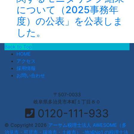
について（2025事務年
度）の公表」を公表しま
した。
Back to Top
HOME
アクセス
採用情報
お問い合わせ
〒507-0033
岐阜県多治見市本町１丁目８０
0120-111-933
© Copyright 2026
アーサム税理士法人 AWESOME（多
治見市・可児市・瑞浪市・土岐市） -地域No1 の税理士法