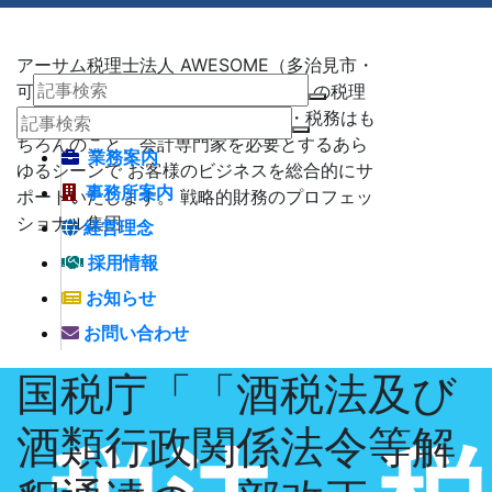
アーサム税理士法人 AWESOME（多治見市・
可児市・瑞浪市・土岐市） -地域No1 の税理
士法人 アーサム税理士法人 – 会計・税務はも
ちろんのこと、会計専門家を必要とするあら
業務案内
ゆるシーンで お客様のビジネスを総合的にサ
事務所案内
ポートいたします。 戦略的財務のプロフェッ
ショナル集団
経営理念
採用情報
お知らせ
お問い合わせ
国税庁「「酒税法及び
酒類行政関係法令等解