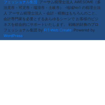
フェッショナル集団
.
アーサム税理士法人 AWESOME（多
治見市・可児市・瑞浪市・土岐市） -地域No1 の税理士法
人 アーサム税理士法人 – 会計・税務はもちろんのこと、
会計専門家を必要とするあらゆるシーンで お客様のビジ
ネスを総合的にサポートいたします。 戦略的財務のプロ
フェッショナル集団 by
FIT-Web Create
. Powered by
WordPress
.