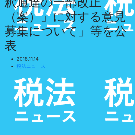
釈通達の一部改正
（案）」に対する意見
募集について」等を公
表
2018.11.14
税法ニュース