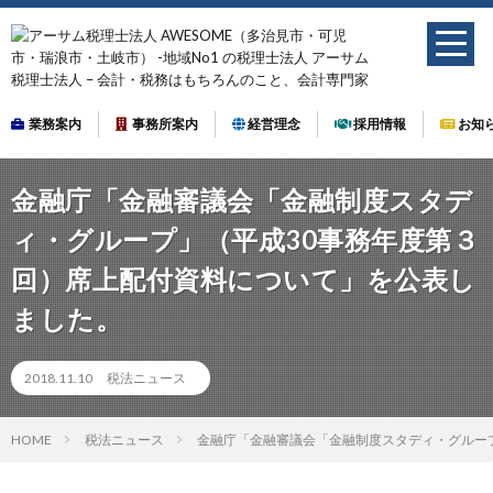
業務案内
事務所案内
経営理念
採用情報
お知
金融庁「金融審議会「金融制度スタデ
ィ・グループ」（平成30事務年度第３
回）席上配付資料について」を公表し
ました。
2018.11.10
税法ニュース
HOME
税法ニュース
金融庁「金融審議会「金融制度スタディ・グルー