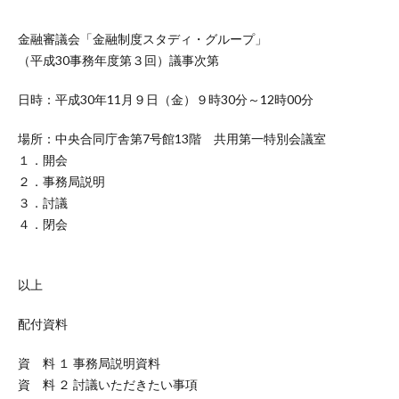
金融審議会「金融制度スタディ・グループ」
（平成30事務年度第３回）議事次第
日時：平成30年11月９日（金）９時30分～12時00分
場所：中央合同庁舎第7号館13階 共用第一特別会議室
１．開会
２．事務局説明
３．討議
４．閉会
以上
配付資料
資 料 １ 事務局説明資料
資 料 ２ 討議いただきたい事項