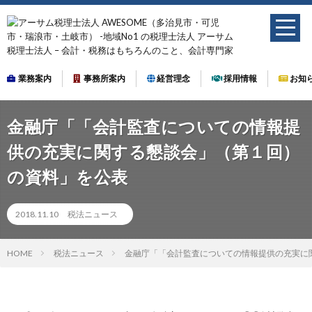
業務案内
事務所案内
経営理念
採用情報
お知
金融庁「「会計監査についての情報提
供の充実に関する懇談会」（第１回）
の資料」を公表
2018.11.10
税法ニュース
HOME
税法ニュース
金融庁「「会計監査についての情報提供の充実に