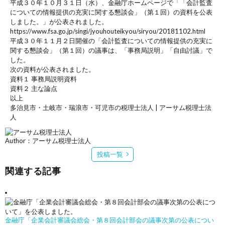
平成３０年１０月３１日（水）、金融庁ホームページで「「会計監査
についての情報提供の充実に関する懇談会」（第１回）の資料を公表
しました。」が公表されました。
https://www.fsa.go.jp/singi/jyouhouteikyou/siryou/20181102.html
平成３０年１１月２日開催の「会計監査についての情報提供の充実に
関する懇談会」（第１回）の議事は、「事務局説明」「自由討議」で
した。
次の資料が公表されました。
資料１ 事務局説明資料
資料２ 主な論点
以上
多治見市・土岐市・瑞浪市・可児市の税理士法人 | アーサム税理士法
人
Author：アーサム税理士法人
投稿一覧
関連する記事
金融庁「企業会計審議会総会・第８回会計部会の議事次第の公表につい